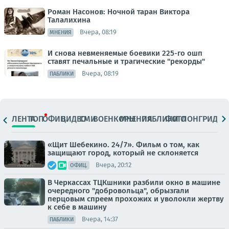
Роман Насонов: Ночной таран Виктора
Талалихина
Вчера, 08:19
МНЕНИЯ
И снова невменяемые боевики 225-го ошп
ставят печальные и трагические "рекорды"
Вчера, 08:19
ПАБЛИКИ
ЛЕНТА
ТОП
ОФИЦ.
ВИДЕО
СМИ
ВОЕНКОРЫ
МНЕНИЯ
ПАБЛИКИ
ФОТО
ЛОНГРИДЫ
«Щит Шебекино. 24/7». Фильм о том, как
защищают город, который не склоняется
Вчера, 20:12
ОФИЦ.
В Черкассах ТЦКшники разбили окно в машине
очередного "добровольца", обрызгали
перцовым спреем прохожих и уволокли жертву
к себе в машину
Вчера, 14:37
ПАБЛИКИ