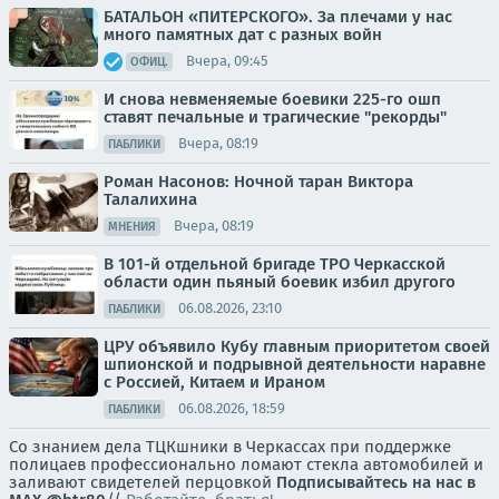
БАТАЛЬОН «ПИТЕРСКОГО». За плечами у нас
много памятных дат с разных войн
Вчера, 09:45
ОФИЦ.
И снова невменяемые боевики 225-го ошп
ставят печальные и трагические "рекорды"
Вчера, 08:19
ПАБЛИКИ
Роман Насонов: Ночной таран Виктора
Талалихина
Вчера, 08:19
МНЕНИЯ
В 101-й отдельной бригаде ТРО Черкасской
области один пьяный боевик избил другого
06.08.2026, 23:10
ПАБЛИКИ
ЦРУ объявило Кубу главным приоритетом своей
шпионской и подрывной деятельности наравне
с Россией, Китаем и Ираном
06.08.2026, 18:59
ПАБЛИКИ
Со знанием дела ТЦКшники в Черкассах при поддержке
полицаев профессионально ломают стекла автомобилей и
заливают свидетелей перцовкой
Подписывайтесь на нас в