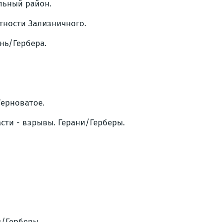
альный район.
стности Зализничного.
ань/Гербера.
Терноватое.
асти - взрывы. Герани/Герберы.
и/Герберы.