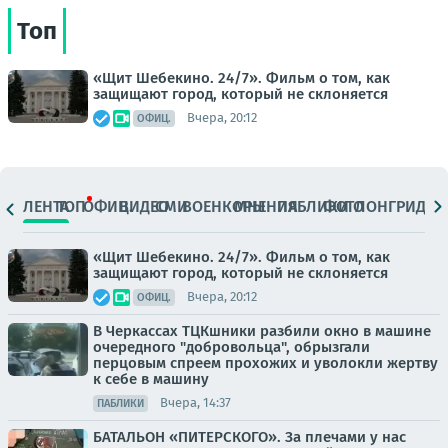
Топ
«Щит Шебекино. 24/7». Фильм о том, как
защищают город, который не склоняется
Вчера, 20:12
ОФИЦ.
ЛЕНТА
ТОП
ОФИЦ.
ВИДЕО
СМИ
ВОЕНКОРЫ
МНЕНИЯ
ПАБЛИКИ
ФОТО
ЛОНГРИДЫ
«Щит Шебекино. 24/7». Фильм о том, как
защищают город, который не склоняется
Вчера, 20:12
ОФИЦ.
В Черкассах ТЦКшники разбили окно в машине
очередного "добровольца", обрызгали
перцовым спреем прохожих и уволокли жертву
к себе в машину
Вчера, 14:37
ПАБЛИКИ
БАТАЛЬОН «ПИТЕРСКОГО». За плечами у нас