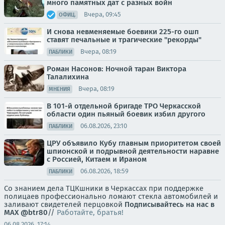
много памятных дат с разных войн
Вчера, 09:45
ОФИЦ.
И снова невменяемые боевики 225-го ошп
ставят печальные и трагические "рекорды"
Вчера, 08:19
ПАБЛИКИ
Роман Насонов: Ночной таран Виктора
Талалихина
Вчера, 08:19
МНЕНИЯ
В 101-й отдельной бригаде ТРО Черкасской
области один пьяный боевик избил другого
06.08.2026, 23:10
ПАБЛИКИ
ЦРУ объявило Кубу главным приоритетом своей
шпионской и подрывной деятельности наравне
с Россией, Китаем и Ираном
06.08.2026, 18:59
ПАБЛИКИ
Со знанием дела ТЦКшники в Черкассах при поддержке
полицаев профессионально ломают стекла автомобилей и
заливают свидетелей перцовкой
Подписывайтесь на нас в
MAX
@btr80
//
Работайте, братья!
06.08.2026, 17:14