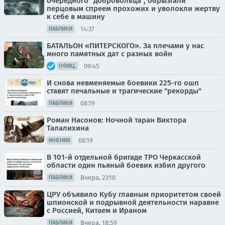
очередного "добровольца", обрызгали
перцовым спреем прохожих и уволокли жертву
к себе в машину
14:37
ПАБЛИКИ
БАТАЛЬОН «ПИТЕРСКОГО». За плечами у нас
много памятных дат с разных войн
09:45
ОФИЦ.
И снова невменяемые боевики 225-го ошп
ставят печальные и трагические "рекорды"
08:19
ПАБЛИКИ
Роман Насонов: Ночной таран Виктора
Талалихина
08:19
МНЕНИЯ
В 101-й отдельной бригаде ТРО Черкасской
области один пьяный боевик избил другого
Вчера, 23:10
ПАБЛИКИ
ЦРУ объявило Кубу главным приоритетом своей
шпионской и подрывной деятельности наравне
с Россией, Китаем и Ираном
Вчера, 18:59
ПАБЛИКИ