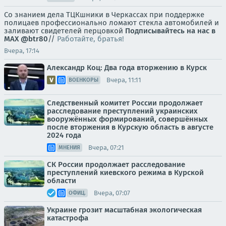
Со знанием дела ТЦКшники в Черкассах при поддержке
полицаев профессионально ломают стекла автомобилей и
заливают свидетелей перцовкой
Подписывайтесь на нас в
MAX
@btr80
//
Работайте, братья!
Вчера, 17:14
Александр Коц: Два года вторжению в Курск
Вчера, 11:11
ВОЕНКОРЫ
Следственный комитет России продолжает
расследование преступлений украинских
вооружённых формирований, совершённых
после вторжения в Курскую область в августе
2024 года
Вчера, 07:21
МНЕНИЯ
СК России продолжает расследование
преступлений киевского режима в Курской
области
Вчера, 07:07
ОФИЦ.
Украине грозит масштабная экологическая
катастрофа