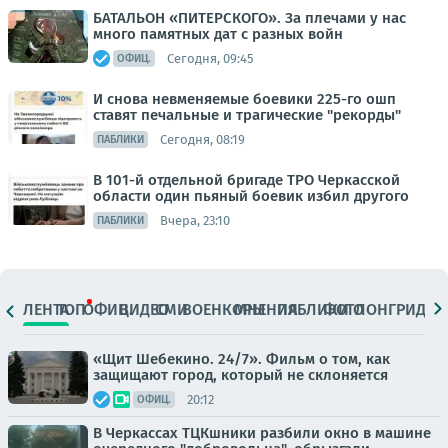
БАТАЛЬОН «ПИТЕРСКОГО». За плечами у нас
много памятных дат с разных войн
Сегодня, 09:45
ОФИЦ.
И снова невменяемые боевики 225-го ошп
ставят печальные и трагические "рекорды"
Сегодня, 08:19
ПАБЛИКИ
В 101-й отдельной бригаде ТРО Черкасской
области один пьяный боевик избил другого
Вчера, 23:10
ПАБЛИКИ
ЛЕНТА
ТОП
ОФИЦ.
ВИДЕО
СМИ
ВОЕНКОРЫ
МНЕНИЯ
ПАБЛИКИ
ФОТО
ЛОНГРИДЫ
«Щит Шебекино. 24/7». Фильм о том, как
защищают город, который не склоняется
20:12
ОФИЦ.
В Черкассах ТЦКшники разбили окно в машине