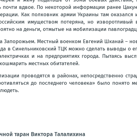
сь почти вдвое. По некоторой информации ранее Цакун
ерации. Как полковник армии Украины там оказался и 
российским имуществом потеряна, но изворотливый в
оятно на деньги, отмытые на мобилизации павлоградц
а Запорожьем. Местный военком Евгений Шканай – нов
года в Синельниковский ТЦК можно сделать выводы о 
электричках и на предприятиях города. Пытаясь высл
 кошмарить местных обитателей.
изации проводятся в районах, непосредственно страд
противляться до последнего человека» было понято м
злюдеть.
чной таран Виктора Талалихина