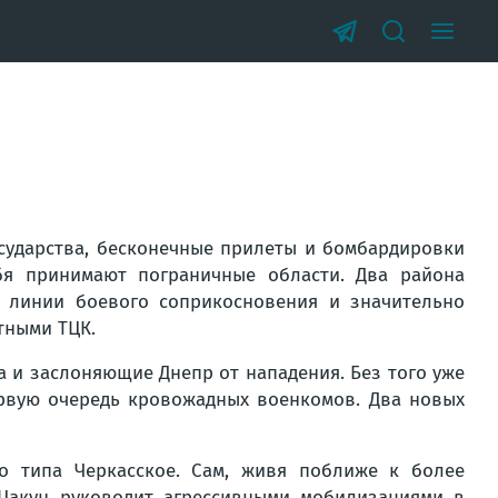
осударства, бесконечные прилеты и бомбардировки
бя принимают пограничные области. Два района
 линии боевого соприкосновения и значительно
тными ТЦК.
а и заслоняющие Днепр от нападения. Без того уже
ервую очередь кровожадных военкомов. Два новых
о типа Черкасское. Сам, живя поближе к более
 Цакун руководит агрессивными мобилизациями в