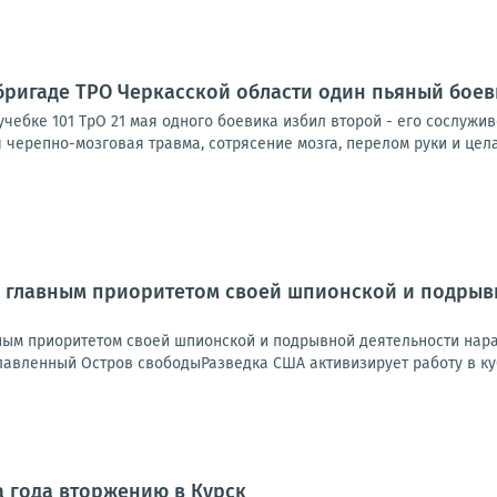
 бригаде ТРО Черкасской области один пьяный боев
учебке 101 ТрО 21 мая одного боевика избил второй - его сослужи
черепно-мозговая травма, сотрясение мозга, перелом руки и цела
 главным приоритетом своей шпионской и подрывн
ным приоритетом своей шпионской и подрывной деятельности нара
лавленный Остров свободыРазведка США активизирует работу в куб
а года вторжению в Курск