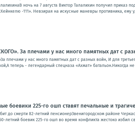
алалихинаВ ночь на 7 августа Виктор Талалихин получил приказ п
«Хейнкелю -111». Невзирая на искусные маневры противника, ему уд
ОГО». За плечами у нас много памятных дат с раз
 плечами у нас много памятных дат с разных войн, И для третьег
й,А теперь - легендарный спецназа «Ахмат» батальон.Никогда не з
ые боевики 225-го ошп ставят печальные и трагич
абит до смерти 82-летний пенсионерЗвенигородском районе Черка
50-летний боевик 225-го ошп во время конфликта жестоко избил сво