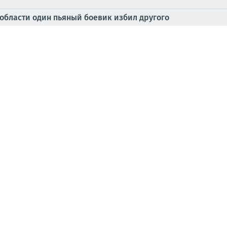
 области один пьяный боевик избил другого
воей шпионской и подрывной деятельности наравне с Рос
полицаев профессионально ломают стекла автомобилей и зал
к
 расследование преступлений украинских вооружённых 
туплений киевского режима в Курской области