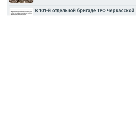
В 101-й отдельной бригаде ТРО Черкасской
Вчера, 23:10
ПАБЛИКИ
ЦРУ объявило Кубу главным приоритетом с
Вчера, 18:59
ПАБЛИКИ
Со знанием дела ТЦКшники в Черкассах при поддержке 
MAX
@btr80
//
Работайте, братья!
Вчера, 17:14
Александр Коц: Два года вторжению в Курс
Вчера, 11:11
ВОЕНКОРЫ
Следственный комитет России продолжает
Курскую область в августе 2024 года
Вчера, 07:21
МНЕНИЯ
СК России продолжает расследование прес
Вчера, 07:07
ОФИЦ.