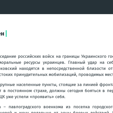
ен
седание российских войск на границы Украинского г
оральные ресурсы украинцев. Главный удар на се
ковский находятся в непосредственной близости от
жестоких принудительных мобилизаций, проводимых мес
крупные населенные пункты, стоящие за линией фронт
т в постоянном страхе, должны сегодня бояться в п
ЦК уже успели «проявить» себя.
а – павлоградского военкома из поселка городског
очерей и жену подальше от зоны боевых действий,