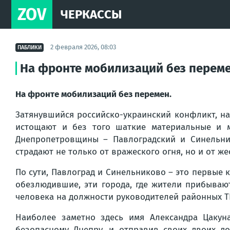
ZOV
ЧЕРКАССЫ
2 февраля 2026, 08:03
ПАБЛИКИ
На фронте мобилизаций без перем
На фронте мобилизаций без перемен.
Затянувшийся российско-украинский конфликт, на
истощают и без того шаткие материальные и м
Днепропетровщины – Павлоградский и Синельни
страдают не только от вражеского огня, но и от 
По сути, Павлоград и Синельниково – это первые 
обезлюдившие, эти города, где жители прибываю
человека на должности руководителей районных Т
Наиболее заметно здесь имя Александра Цакун
безопасному Днепру, и отправив своих двоих д