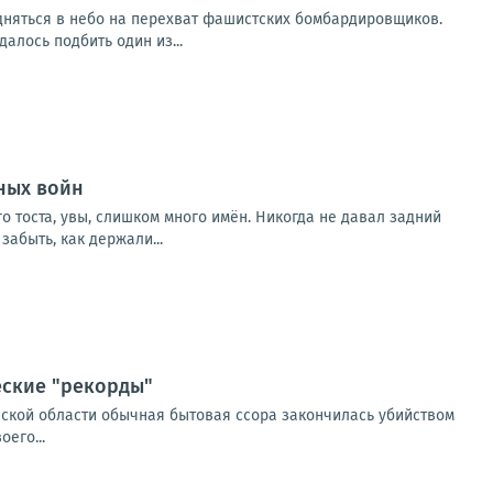
одняться в небо на перехват фашистских бомбардировщиков.
алось подбить один из...
ных войн
о тоста, увы, слишком много имён. Никогда не давал задний
абыть, как держали...
еские "рекорды"
сской области обычная бытовая ссора закончилась убийством
его...