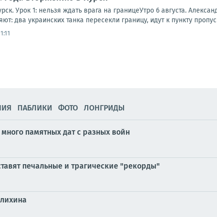
рск. Урок 1: нельзя ждать врага на границеУтро 6 августа. Алексан
ют: два украинских танка пересекли границу, идут к пункту пропуск
1:11
НИЯ
ПАБЛИКИ
ФОТО
ЛОНГРИДЫ
 много памятных дат с разных войн
ставят печальные и трагические "рекорды"
алихина