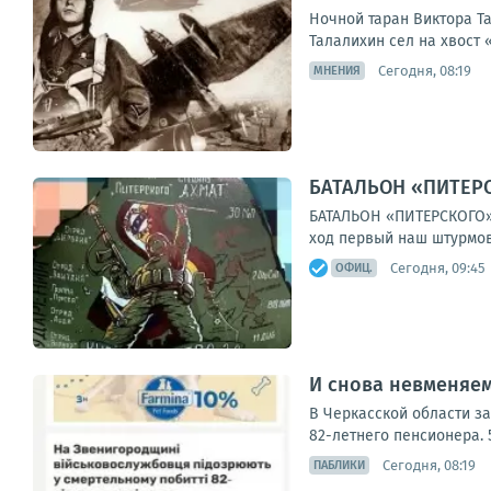
Ночной таран Виктора Т
Талалихин сел на хвост 
Сегодня, 08:19
МНЕНИЯ
БАТАЛЬОН «ПИТЕРСК
БАТАЛЬОН «ПИТЕРСКОГО»За
ход первый наш штурмово
Сегодня, 09:45
ОФИЦ.
И снова невменяем
В Черкасской области з
82-летнего пенсионера. 
Сегодня, 08:19
ПАБЛИКИ