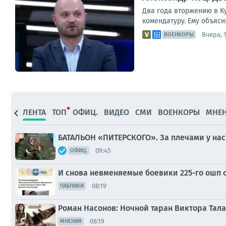
Два года вторжению в Ку
комендатуру. Ему объясня
Вчера, 1
ВОЕНКОРЫ
ЛЕНТА
ТОП
ОФИЦ.
ВИДЕО
СМИ
ВОЕНКОРЫ
МНЕ
БАТАЛЬОН «ПИТЕРСКОГО». За плечами у нас
09:45
ОФИЦ.
И снова невменяемые боевики 225-го ошп 
08:19
ПАБЛИКИ
Роман Насонов: Ночной таран Виктора Тал
08:19
МНЕНИЯ