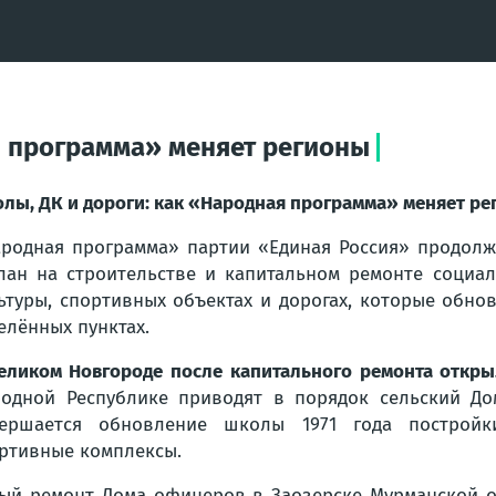
я программа» меняет регионы
лы, ДК и дороги: как «Народная программа» меняет р
родная программа» партии «Единая Россия» продолж
лан на строительстве и капитальном ремонте социал
ьтуры, спортивных объектах и дорогах, которые обно
елённых пунктах.
еликом Новгороде после капитального ремонта отк
одной Республике приводят в порядок сельский До
вершается обновление школы 1971 года постройк
ртивные комплексы.
ый ремонт Дома офицеров в Заозерске Мурманской о