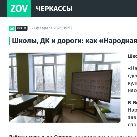
ZOV
ЧЕРКАССЫ
22 февраля 2026, 19:52
ФОТО
Школы, ДК и дороги: как «Народна
Шко
«На
сде
кул
нас
В В
Нар
за
спо
Работы идут и на Севере:
продолжается капитальн