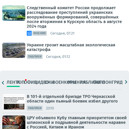
Следственный комитет России продолжает
расследование преступлений украинских
вооружённых формирований, совершённых
после вторжения в Курскую область в августе
2024 года
Сегодня, 07:21
МНЕНИЯ
Украине грозит масштабная экологическая
катастрофа
Сегодня, 01:12
ПАБЛИКИ
ЛЕНТА
ТОП
ОФИЦ.
ВИДЕО
СМИ
ВОЕНКОРЫ
МНЕНИЯ
ПАБЛИКИ
ФОТО
ЛОНГРИДЫ
В 101-й отдельной бригаде ТРО Черкасской
области один пьяный боевик избил другого
23:10
ПАБЛИКИ
ЦРУ объявило Кубу главным приоритетом своей
шпионской и подрывной деятельности наравне
с Россией, Китаем и Ираном