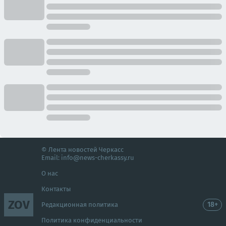
© Лента новостей Черкасс
Email:
info@news-cherkassy.ru
О нас
Контакты
ZOV
18+
Редакционная политика
Политика конфиденциальности