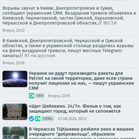
Взрывы звучат в Киеве, Днепропетровске и Сумах,
сообщают украинские СМИ. Воздушная тревога объявлена в
Киевской, Черниговской, частях Сумской, Харьковской,
Черкасской и Днепропетровской областях.//
ВЕСТИ
Вчера, 23:42
В Киевской, Днепропетровской, Черкасской и Сумской
областях, а также в украинской столице раздались взрывы
на фоне воздушной тревоги, пишут местные Telegram-
каналы//
RT на русском
Вчера, 23:39
Украине не дадут производить ракеты для
Patriot на своей территории, даже если страна
получит лицензии на них, — пишут украинские
СМИ
Вчера, 22:19
СМИ
«Щит Шебекино. 24/7». Фильм о том, как
защищают город, который не склоняется
07.08.2026, 20:12
ОФИЦ.
В Черкассах ТЦКшники разбили окно в машине
очередного "добровольца", обрызгали