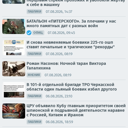
перцовым спреем прохожих и уволокли жертву
к себе в машину
07.08.2026, 14:37
ПАБЛИКИ
БАТАЛЬОН «ПИТЕРСКОГО». За плечами у нас
много памятных дат с разных войн
07.08.2026, 09:45
ОФИЦ.
И снова невменяемые боевики 225-го ошп
ставят печальные и трагические "рекорды"
07.08.2026, 08:19
ПАБЛИКИ
Роман Насонов: Ночной таран Виктора
Талалихина
07.08.2026, 08:19
МНЕНИЯ
В 101-й отдельной бригаде ТРО Черкасской
области один пьяный боевик избил другого
06.08.2026, 23:10
ПАБЛИКИ
ЦРУ объявило Кубу главным приоритетом своей
шпионской и подрывной деятельности наравне
с Россией, Китаем и Ираном
06.08.2026, 18:59
ПАБЛИКИ