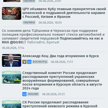
06.08.2026, 23:10
ПАБЛИКИ
ЦРУ объявило Кубу главным приоритетом своей
шпионской и подрывной деятельности наравне
с Россией, Китаем и Ираном
06.08.2026, 18:59
ПАБЛИКИ
Со знанием дела ТЦКшники в Черкассах при поддержке
полицаев профессионально ломают стекла автомобилей и
заливают свидетелей перцовкой
Подписывайтесь на нас в
MAX
@btr80
//
Работайте, братья!
06.08.2026, 17:14
Александр Коц: Два года вторжению в Курск
06.08.2026, 11:11
ВОЕНКОРЫ
Следственный комитет России продолжает
расследование преступлений украинских
вооружённых формирований, совершённых
после вторжения в Курскую область в августе
2024 года
06.08.2026, 07:21
МНЕНИЯ
СК России продолжает расследование
преступлений киевского режима в Курской