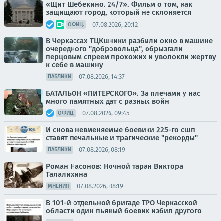
«Щит Шебекино. 24/7». Фильм о том, как
защищают город, который не склоняется
07.08.2026, 20:12
ОФИЦ.
В Черкассах ТЦКшники разбили окно в машине
очередного "добровольца", обрызгали
перцовым спреем прохожих и уволокли жертву
к себе в машину
07.08.2026, 14:37
ПАБЛИКИ
БАТАЛЬОН «ПИТЕРСКОГО». За плечами у нас
много памятных дат с разных войн
07.08.2026, 09:45
ОФИЦ.
И снова невменяемые боевики 225-го ошп
ставят печальные и трагические "рекорды"
07.08.2026, 08:19
ПАБЛИКИ
Роман Насонов: Ночной таран Виктора
Талалихина
07.08.2026, 08:19
МНЕНИЯ
В 101-й отдельной бригаде ТРО Черкасской
области один пьяный боевик избил другого