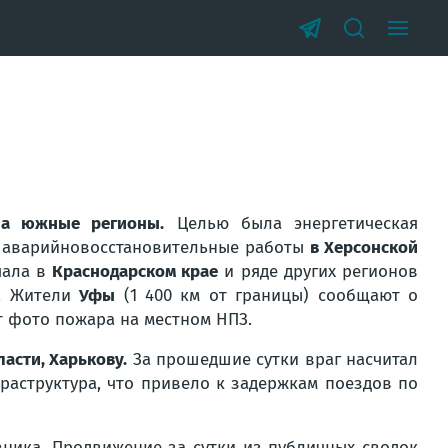
на южные регионы.
Целью была энергетическая
т аварийновосстановительные работы
в Херсонской
чала в
Краснодарском крае
и ряде других регионов
. Жители
Уфы
(1 400 км от границы) сообщают о
т фото пожара на местном НПЗ.
ласти, Харькову.
За прошедшие сутки враг насчитал
раструктура, что привело к задержкам поездов по
ника. Продвижение за сутки из публичных сводок