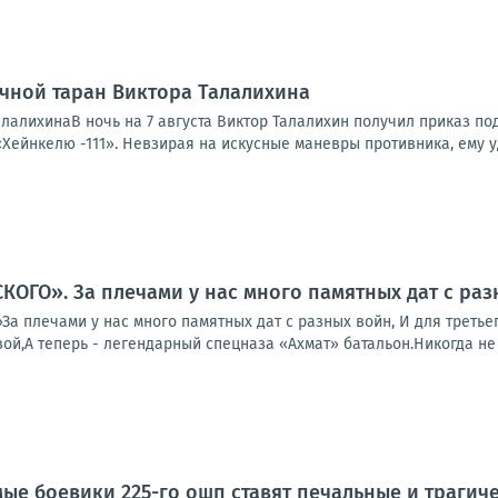
чной таран Виктора Талалихина
алалихинаВ ночь на 7 августа Виктор Талалихин получил приказ п
«Хейнкелю -111». Невзирая на искусные маневры противника, ему уд
ОГО». За плечами у нас много памятных дат с раз
 плечами у нас много памятных дат с разных войн, И для третьег
й,А теперь - легендарный спецназа «Ахмат» батальон.Никогда не з
ые боевики 225-го ошп ставят печальные и трагич