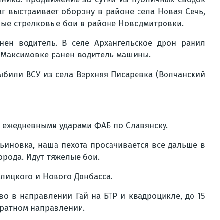
раг выстраивает оборону в районе села Новая Сечь,
ные стрелковые бои в районе Новодмитровки.
ен водитель. В селе Архангельское дрон ранил
В Максимовке ранен водитель машины.
ыбили ВСУ из села Верхняя Писаревка (Волчанский
и ежедневными ударами ФАБ по Славянску.
иновка, наша пехота просачивается все дальше в
орода. Идут тяжелые бои.
лицкого и Нового Донбасса.
о в направлении Гай на БТР и квадроцикле, до 15
братном направлении.