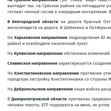
выглядит так: «в Сумском районе на пятнадцати уч
готовит личный состав к очередным контратакам.
В Белгородской области
на дороге Красный Октя
велосипедиста на дороге. В Шебекино и Октябрьск
На
Харьковском направлении
подразделения 82 мс
район) и освободили населенный пункт.
На
Купянском направлении
обстановка изменений 
Славянское направление
характеризуется создание
На
Константиновском направлении
противник отме
городскую застройку Константиновки со стороны И
На
Добропольском направлении
наши войска расши
В
Днепропетровской области
противник предприня
человек пехоты. БТР подорвался на мине, не успе