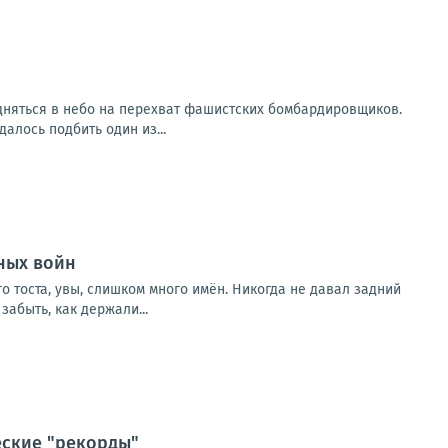
одняться в небо на перехват фашистских бомбардировщиков.
алось подбить один из...
ных войн
о тоста, увы, слишком много имён. Никогда не давал задний
абыть, как держали...
еские "рекорды"