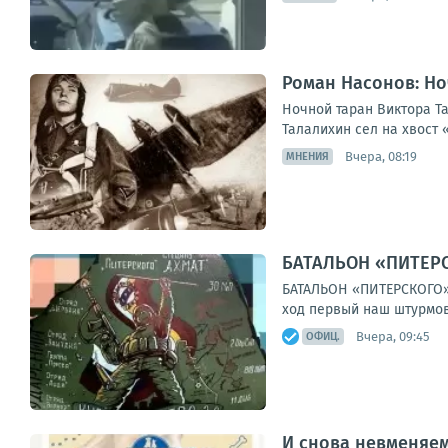
Роман Насонов: Но
Ночной таран Виктора Т
Талалихин сел на хвост 
Вчера, 08:19
МНЕНИЯ
БАТАЛЬОН «ПИТЕРСК
БАТАЛЬОН «ПИТЕРСКОГО»За
ход первый наш штурмово
Вчера, 09:45
ОФИЦ.
И снова невменяем