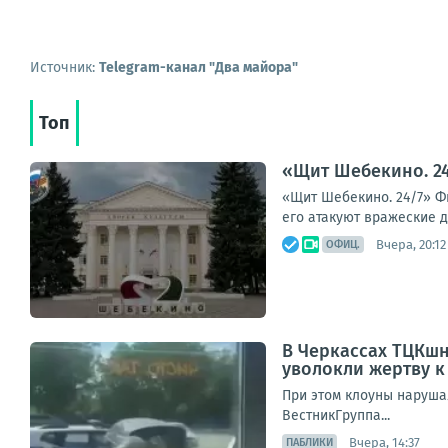
Источник:
Telegram-канал "Два майора"
Топ
«Щит Шебекино. 24
«Щит Шебекино. 24/7» Ф
его атакуют вражеские д
Вчера, 20:12
ОФИЦ.
В Черкассах ТЦКшн
уволокли жертву к
При этом клоуны наруша
ВестникГруппа...
Вчера, 14:37
ПАБЛИКИ