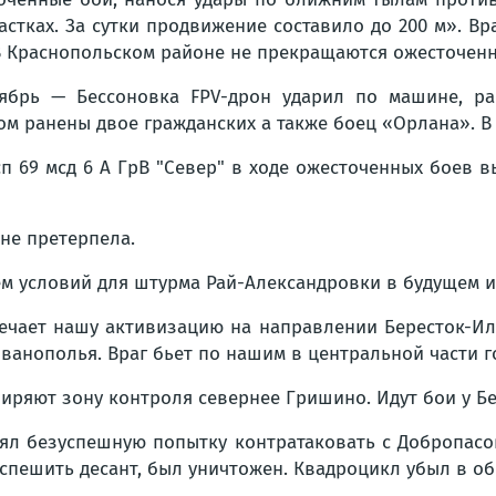
астках. За сутки продвижение составило до 200 м». В
 В Краснопольском районе не прекращаются ожесточен
брь — Бессоновка FPV-дрон ударил по машине, ран
ом ранены двое гражданских а также боец «Орлана». 
п 69 мсд 6 А ГрВ "Север" в ходе ожесточенных боев в
не претерпела.
м условий для штурма Рай-Александровки в будущем 
чает нашу активизацию на направлении Бересток-Иль
ванополья. Враг бьет по нашим в центральной части г
ряют зону контроля севернее Гришино. Идут бои у Бе
л безуспешную попытку контратаковать с Добропасов
в спешить десант, был уничтожен. Квадроцикл убыл в о