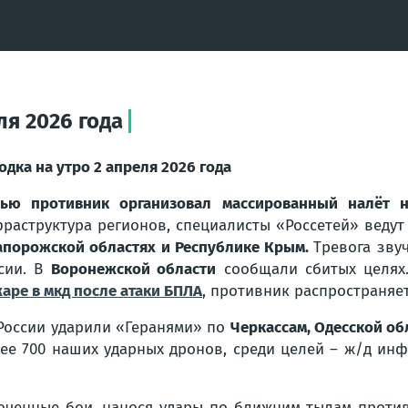
ля 2026 года
одка на утро 2 апреля 2026 года
ью противник организовал массированный налёт 
раструктура регионов, специалисты «Россетей» веду
апорожской областях и Республике Крым.
Тревога зву
сии. В
Воронежской области
сообщали сбитых целях
аре в мкд после атаки БПЛА
, противник распространяе
России ударили «Геранями» по
Черкассам, Одесской об
ее 700 наших ударных дронов, среди целей – ж/д инф
оченные бои, нанося удары по ближним тылам против