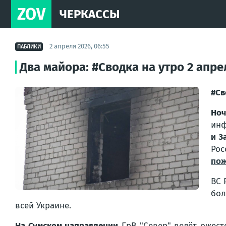
ZOV
ЧЕРКАССЫ
2 апреля 2026, 06:55
ПАБЛИКИ
Два майора: #Сводка на утро 2 апре
#Св
Ноч
инф
и З
Рос
пож
ВС 
бол
всей Украине.
На Сумском направлении
ГрВ "Север" ведёт ожест