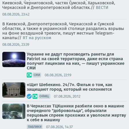
Киевской, Черниговской, частях Сумской, Харьковской,
Черкасской и Днепропетровской областях.//
ВЕСТИ
08.08.2026, 23:42
В Киевской, Днепропетровской, Черкасской и Сумской
областях, а также в украинской столице раздались взрывы
на фоне воздушной тревоги, пишут местные Telegram-
каналы//
RT на русском
08.08.2026, 23:39
Украине не дадут производить ракеты для
Patriot на своей территории, даже если страна
получит лицензии на них, — пишут украинские
СМИ
08.08.2026, 22:19
СМИ
«Щит Шебекино. 24/7». Фильм о том, как
защищают город, который не склоняется
07.08.2026, 20:12
ОФИЦ.
В Черкассах ТЦКшники разбили окно в машине
очередного "добровольца", обрызгали
перцовым спреем прохожих и уволокли жертву
к себе в машину
07.08.2026, 14:37
ПАБЛИКИ