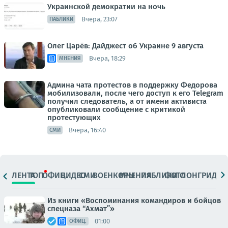
Украинской демократии на ночь
Вчера, 23:07
ПАБЛИКИ
Олег Царёв: Дайджест об Украине 9 августа
Вчера, 18:29
МНЕНИЯ
Админа чата протестов в поддержку Федорова
мобилизовали, после чего доступ к его Telegram
получил следователь, а от имени активиста
опубликовали сообщение с критикой
протестующих
Вчера, 16:40
СМИ
ЛЕНТА
ТОП
ОФИЦ.
ВИДЕО
СМИ
ВОЕНКОРЫ
МНЕНИЯ
ПАБЛИКИ
ФОТО
ЛОНГРИДЫ
Из книги «Воспоминания командиров и бойцов
спецназа “Ахмат”»
01:00
ОФИЦ.