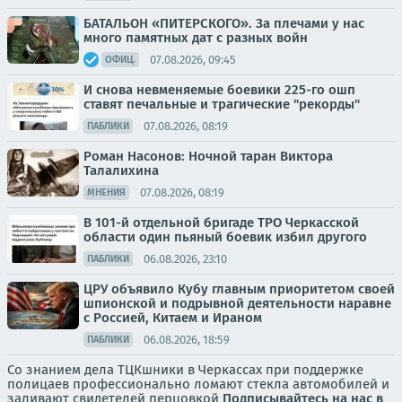
БАТАЛЬОН «ПИТЕРСКОГО». За плечами у нас
много памятных дат с разных войн
07.08.2026, 09:45
ОФИЦ.
И снова невменяемые боевики 225-го ошп
ставят печальные и трагические "рекорды"
07.08.2026, 08:19
ПАБЛИКИ
Роман Насонов: Ночной таран Виктора
Талалихина
07.08.2026, 08:19
МНЕНИЯ
В 101-й отдельной бригаде ТРО Черкасской
области один пьяный боевик избил другого
06.08.2026, 23:10
ПАБЛИКИ
ЦРУ объявило Кубу главным приоритетом своей
шпионской и подрывной деятельности наравне
с Россией, Китаем и Ираном
06.08.2026, 18:59
ПАБЛИКИ
Со знанием дела ТЦКшники в Черкассах при поддержке
полицаев профессионально ломают стекла автомобилей и
заливают свидетелей перцовкой
Подписывайтесь на нас в