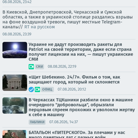
08.08.2026, 23:42
В Киевской, Днепропетровской, Черкасской и Сумской
областях, а также в украинской столице раздались взрывы
на фоне воздушной тревоги, пишут местные Telegram-
каналы//
RT на русском
08.08.2026, 23:39
Украине не дадут производить ракеты для
Patriot на своей территории, даже если страна
получит лицензии на них, — пишут украинские
СМИ
08.08.2026, 22:19
СМИ
«Щит Шебекино. 24/7». Фильм о том, как
защищают город, который не склоняется
07.08.2026, 20:12
ОФИЦ.
В Черкассах ТЦКшники разбили окно в машине
очередного "добровольца", обрызгали
перцовым спреем прохожих и уволокли жертву
к себе в машину
07.08.2026, 14:37
ПАБЛИКИ
БАТАЛЬОН «ПИТЕРСКОГО». За плечами у нас
много памятных дат с разных войн