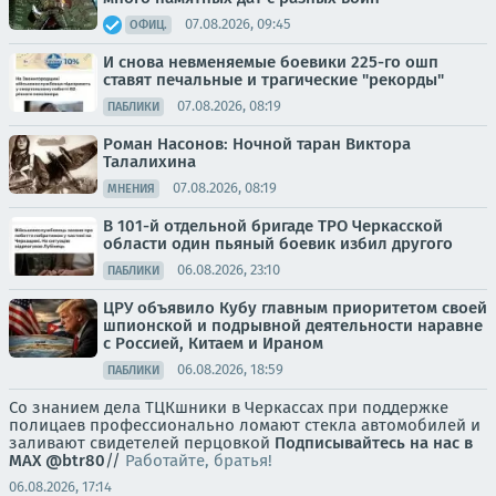
07.08.2026, 09:45
ОФИЦ.
И снова невменяемые боевики 225-го ошп
ставят печальные и трагические "рекорды"
07.08.2026, 08:19
ПАБЛИКИ
Роман Насонов: Ночной таран Виктора
Талалихина
07.08.2026, 08:19
МНЕНИЯ
В 101-й отдельной бригаде ТРО Черкасской
области один пьяный боевик избил другого
06.08.2026, 23:10
ПАБЛИКИ
ЦРУ объявило Кубу главным приоритетом своей
шпионской и подрывной деятельности наравне
с Россией, Китаем и Ираном
06.08.2026, 18:59
ПАБЛИКИ
Со знанием дела ТЦКшники в Черкассах при поддержке
полицаев профессионально ломают стекла автомобилей и
заливают свидетелей перцовкой
Подписывайтесь на нас в
MAX
@btr80
//
Работайте, братья!
06.08.2026, 17:14