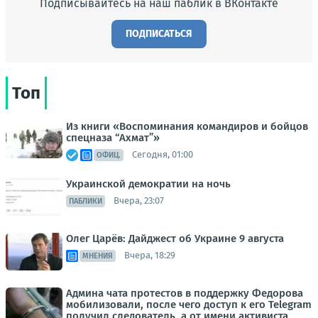
Подписывайтесь на наш паблик в ВКонтакте
ПОДПИСАТЬСЯ
Топ
Из книги «Воспоминания командиров и бойцов
спецназа “Ахмат”»
Сегодня, 01:00
ОФИЦ.
Украинской демократии на ночь
Вчера, 23:07
ПАБЛИКИ
Олег Царёв: Дайджест об Украине 9 августа
Вчера, 18:29
МНЕНИЯ
Админа чата протестов в поддержку Федорова
мобилизовали, после чего доступ к его Telegram
получил следователь, а от имени активиста