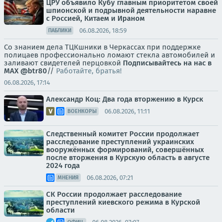
ЦРУ объявило Кубу главным приоритетом своей
шпионской и подрывной деятельности наравне
с Россией, Китаем и Ираном
06.08.2026, 18:59
ПАБЛИКИ
Со знанием дела ТЦКшники в Черкассах при поддержке
полицаев профессионально ломают стекла автомобилей и
заливают свидетелей перцовкой
Подписывайтесь на нас в
MAX
@btr80
//
Работайте, братья!
06.08.2026, 17:14
Александр Коц: Два года вторжению в Курск
06.08.2026, 11:11
ВОЕНКОРЫ
Следственный комитет России продолжает
расследование преступлений украинских
вооружённых формирований, совершённых
после вторжения в Курскую область в августе
2024 года
06.08.2026, 07:21
МНЕНИЯ
СК России продолжает расследование
преступлений киевского режима в Курской
области