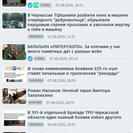
07.08.2026, 20:12
ОФИЦ.
В Черкассах ТЦКшники разбили окно в машине
очередного "добровольца", обрызгали
перцовым спреем прохожих и уволокли жертву
к себе в машину
07.08.2026, 14:37
ПАБЛИКИ
БАТАЛЬОН «ПИТЕРСКОГО». За плечами у нас
много памятных дат с разных войн
07.08.2026, 09:45
ОФИЦ.
И снова невменяемые боевики 225-го ошп
ставят печальные и трагические "рекорды"
07.08.2026, 08:19
ПАБЛИКИ
Роман Насонов: Ночной таран Виктора
Талалихина
07.08.2026, 08:19
МНЕНИЯ
В 101-й отдельной бригаде ТРО Черкасской
области один пьяный боевик избил другого
06.08.2026, 23:10
ПАБЛИКИ