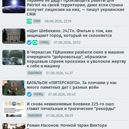
Украине не дадут производить ракеты для
Patriot на своей территории, даже если страна
получит лицензии на них, — пишут украинские
СМИ
08.08.2026, 22:19
СМИ
«Щит Шебекино. 24/7». Фильм о том, как
защищают город, который не склоняется
07.08.2026, 20:12
ОФИЦ.
В Черкассах ТЦКшники разбили окно в машине
очередного "добровольца", обрызгали
перцовым спреем прохожих и уволокли жертву
к себе в машину
07.08.2026, 14:37
ПАБЛИКИ
БАТАЛЬОН «ПИТЕРСКОГО». За плечами у нас
много памятных дат с разных войн
07.08.2026, 09:45
ОФИЦ.
И снова невменяемые боевики 225-го ошп
ставят печальные и трагические "рекорды"
07.08.2026, 08:19
ПАБЛИКИ
Роман Насонов: Ночной таран Виктора