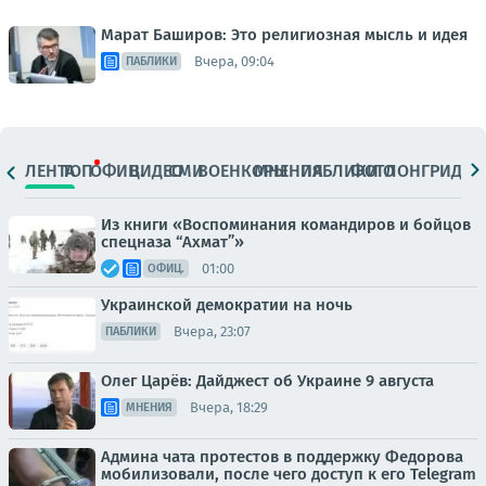
Марат Баширов: Это религиозная мысль и идея
Вчера, 09:04
ПАБЛИКИ
ЛЕНТА
ТОП
ОФИЦ.
ВИДЕО
СМИ
ВОЕНКОРЫ
МНЕНИЯ
ПАБЛИКИ
ФОТО
ЛОНГРИДЫ
Из книги «Воспоминания командиров и бойцов
спецназа “Ахмат”»
01:00
ОФИЦ.
Украинской демократии на ночь
Вчера, 23:07
ПАБЛИКИ
Олег Царёв: Дайджест об Украине 9 августа
Вчера, 18:29
МНЕНИЯ
Админа чата протестов в поддержку Федорова
мобилизовали, после чего доступ к его Telegram