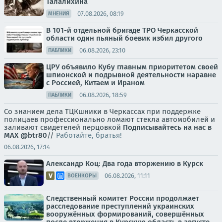
Талалихина
07.08.2026, 08:19
МНЕНИЯ
В 101-й отдельной бригаде ТРО Черкасской
области один пьяный боевик избил другого
06.08.2026, 23:10
ПАБЛИКИ
ЦРУ объявило Кубу главным приоритетом своей
шпионской и подрывной деятельности наравне
с Россией, Китаем и Ираном
06.08.2026, 18:59
ПАБЛИКИ
Со знанием дела ТЦКшники в Черкассах при поддержке
полицаев профессионально ломают стекла автомобилей и
заливают свидетелей перцовкой
Подписывайтесь на нас в
MAX
@btr80
//
Работайте, братья!
06.08.2026, 17:14
Александр Коц: Два года вторжению в Курск
06.08.2026, 11:11
ВОЕНКОРЫ
Следственный комитет России продолжает
расследование преступлений украинских
вооружённых формирований, совершённых