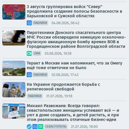
3 августа группировка войск "Север"
продолжила создание полосы безопасности в
Харьковской и Сумской областях
04.08.2026, 06:42
ПАБЛИКИ
Пиротехники Донского спасательного центра
МЧС России обезвредили немецкую осколочно-
фугасную авиационную бомбу времен ВОВ в
Городищенском районе Волгоградской области
03.08.2026, 16:18
СМИ
Теракт в Москве нам напоминает, что за Омегу
ещё тоже ответочки не было
02.08.2026, 17:43
ПАБЛИКИ
На Украине продолжается борьба с
религиозной свободой
31.07.2026, 19:18
ПАБЛИКИ
Михаил Развожаев: Всегда говорил:
севастопольские женщины успевают всё — и
уют в доме создавать, и детей растить, и при
этом реализовывать отличные бизнес-идеи
31.07.2026, 18:00
СЕВАСТОПОЛЬ