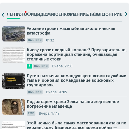
ЛЕНТА
ТОП
ОФИЦ.
ВИДЕО
СМИ
ВОЕНКОРЫ
МНЕНИЯ
ПАБЛИКИ
ФОТО
ЛОНГРИДЫ
Украине грозит масштабная экологическая
катастрофа
01:12
ПАБЛИКИ
Киеву грозит водный коллапс? Предварительно,
поражена Бортницкая станция, очищающая
столичные стоки
Вчера, 21:33
ПАБЛИКИ
Путин назначил командующего всеми службами
тыла и обновил командование войсковых
группировок
Вчера, 20:05
ПАБЛИКИ
Под алтарем храма Зевса нашли жертвенное
погребение младенца
Вчера, 17:49
СМИ
Этой ночью была самая массированная атака по
украинскому бизнесу за все время войны —