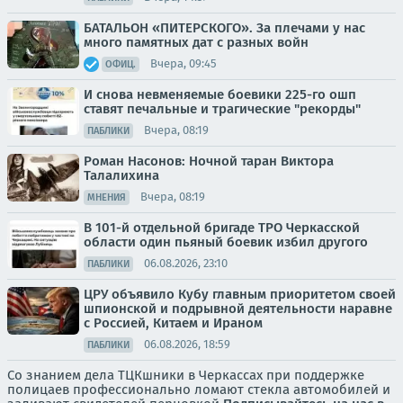
БАТАЛЬОН «ПИТЕРСКОГО». За плечами у нас
много памятных дат с разных войн
Вчера, 09:45
ОФИЦ.
И снова невменяемые боевики 225-го ошп
ставят печальные и трагические "рекорды"
Вчера, 08:19
ПАБЛИКИ
Роман Насонов: Ночной таран Виктора
Талалихина
Вчера, 08:19
МНЕНИЯ
В 101-й отдельной бригаде ТРО Черкасской
области один пьяный боевик избил другого
06.08.2026, 23:10
ПАБЛИКИ
ЦРУ объявило Кубу главным приоритетом своей
шпионской и подрывной деятельности наравне
с Россией, Китаем и Ираном
06.08.2026, 18:59
ПАБЛИКИ
Со знанием дела ТЦКшники в Черкассах при поддержке
полицаев профессионально ломают стекла автомобилей и