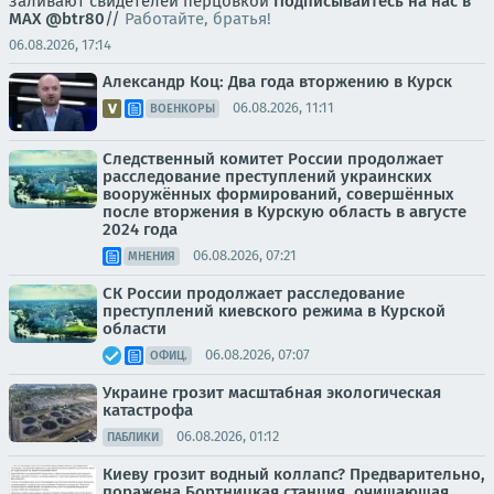
заливают свидетелей перцовкой
Подписывайтесь на нас в
MAX
@btr80
//
Работайте, братья!
06.08.2026, 17:14
Александр Коц: Два года вторжению в Курск
06.08.2026, 11:11
ВОЕНКОРЫ
Следственный комитет России продолжает
расследование преступлений украинских
вооружённых формирований, совершённых
после вторжения в Курскую область в августе
2024 года
06.08.2026, 07:21
МНЕНИЯ
СК России продолжает расследование
преступлений киевского режима в Курской
области
06.08.2026, 07:07
ОФИЦ.
Украине грозит масштабная экологическая
катастрофа
06.08.2026, 01:12
ПАБЛИКИ
Киеву грозит водный коллапс? Предварительно,
поражена Бортницкая станция, очищающая