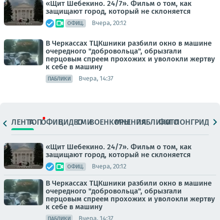
«Щит Шебекино. 24/7». Фильм о том, как
защищают город, который не склоняется
Вчера, 20:12
ОФИЦ.
В Черкассах ТЦКшники разбили окно в машине
очередного "добровольца", обрызгали
перцовым спреем прохожих и уволокли жертву
к себе в машину
Вчера, 14:37
ПАБЛИКИ
ЛЕНТА
ТОП
ОФИЦ.
ВИДЕО
СМИ
ВОЕНКОРЫ
МНЕНИЯ
ПАБЛИКИ
ФОТО
ЛОНГРИДЫ
«Щит Шебекино. 24/7». Фильм о том, как
защищают город, который не склоняется
Вчера, 20:12
ОФИЦ.
В Черкассах ТЦКшники разбили окно в машине
очередного "добровольца", обрызгали
перцовым спреем прохожих и уволокли жертву
к себе в машину
Вчера, 14:37
ПАБЛИКИ