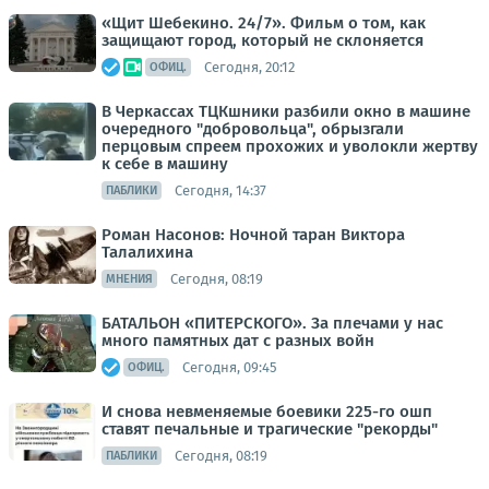
«Щит Шебекино. 24/7». Фильм о том, как
защищают город, который не склоняется
Сегодня, 20:12
ОФИЦ.
В Черкассах ТЦКшники разбили окно в машине
очередного "добровольца", обрызгали
перцовым спреем прохожих и уволокли жертву
к себе в машину
Сегодня, 14:37
ПАБЛИКИ
Роман Насонов: Ночной таран Виктора
Талалихина
Сегодня, 08:19
МНЕНИЯ
БАТАЛЬОН «ПИТЕРСКОГО». За плечами у нас
много памятных дат с разных войн
Сегодня, 09:45
ОФИЦ.
И снова невменяемые боевики 225-го ошп
ставят печальные и трагические "рекорды"
Сегодня, 08:19
ПАБЛИКИ