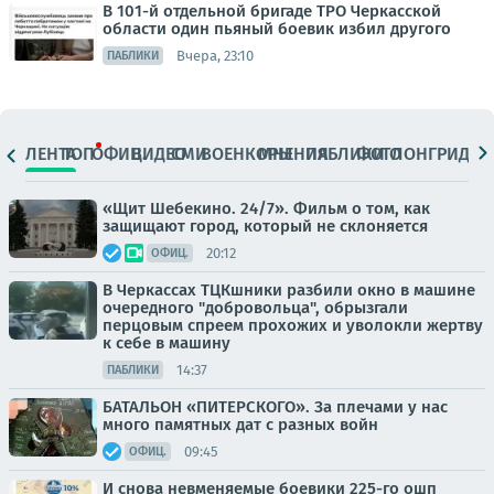
В 101-й отдельной бригаде ТРО Черкасской
области один пьяный боевик избил другого
Вчера, 23:10
ПАБЛИКИ
ЛЕНТА
ТОП
ОФИЦ.
ВИДЕО
СМИ
ВОЕНКОРЫ
МНЕНИЯ
ПАБЛИКИ
ФОТО
ЛОНГРИДЫ
«Щит Шебекино. 24/7». Фильм о том, как
защищают город, который не склоняется
20:12
ОФИЦ.
В Черкассах ТЦКшники разбили окно в машине
очередного "добровольца", обрызгали
перцовым спреем прохожих и уволокли жертву
к себе в машину
14:37
ПАБЛИКИ
БАТАЛЬОН «ПИТЕРСКОГО». За плечами у нас
много памятных дат с разных войн
09:45
ОФИЦ.
И снова невменяемые боевики 225-го ошп