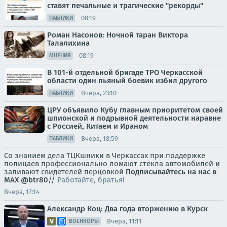
ставят печальные и трагические "рекорды"
08:19
ПАБЛИКИ
Роман Насонов: Ночной таран Виктора
Талалихина
08:19
МНЕНИЯ
В 101-й отдельной бригаде ТРО Черкасской
области один пьяный боевик избил другого
Вчера, 23:10
ПАБЛИКИ
ЦРУ объявило Кубу главным приоритетом своей
шпионской и подрывной деятельности наравне
с Россией, Китаем и Ираном
Вчера, 18:59
ПАБЛИКИ
Со знанием дела ТЦКшники в Черкассах при поддержке
полицаев профессионально ломают стекла автомобилей и
заливают свидетелей перцовкой
Подписывайтесь на нас в
MAX
@btr80
//
Работайте, братья!
Вчера, 17:14
Александр Коц: Два года вторжению в Курск
Вчера, 11:11
ВОЕНКОРЫ