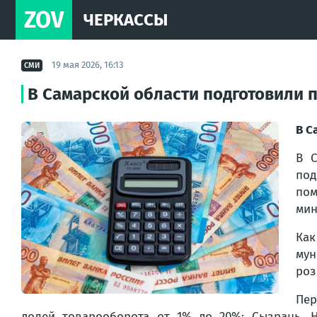
ZOV
ЧЕРКАССЫ
19 мая 2026, 16:13
СМИ
В Самарской области подготовили 
В С
В 
под
по
мин
Как
мун
роз
Пер
долей товарооборота от 1% до 20%: Сызрань, Н