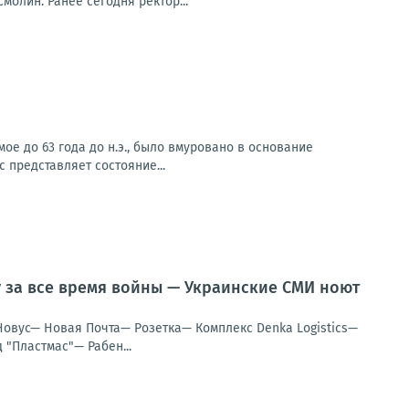
олин. Ранее сегодня ректор...
ое до 63 года до н.э., было вмуровано в основание
 представляет состояние...
у за все время войны — Украинские СМИ ноют
Новус— Новая Почта— Розетка— Комплекс Denka Logistics—
"Пластмас"— Рабен...