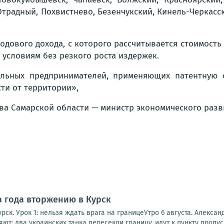
Отрадный, Похвистнево, Безенчукский, Кинель-Черкасс
дового дохода, с которого рассчитывается стоимость 
 условиям без резкого роста издержек.
альных предпринимателей, применяющих патентную с
сти от территории»,
тва Самарской области — министр экономического разв
а года вторжению в Курск
рск. Урок 1: нельзя ждать врага на границеУтро 6 августа. Алексан
ют: два украинских танка пересекли границу, идут к пункту пропуск