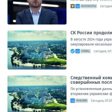
Сегодня,
ВОЕНКОРЫ
СК России продолж
В августе 2024 года ук
оккупировали несколько 
Сегодня, 07:
ОФИЦ.
Следственный ком
совершённых после
По установленным данны
вторжения украинские ф
Сегодня, 07:21
МНЕНИЯ