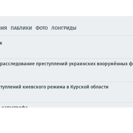
НИЯ
ПАБЛИКИ
ФОТО
ЛОНГРИДЫ
к
 расследование преступлений украинских вооружённых 
туплений киевского режима в Курской области
я катастрофа
льно, поражена Бортницкая станция, очищающая столичн