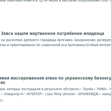
ый замглавы комитета ГД по науке и высшему образованию Олег См
а Зевса нашли жертвенное погребение младенца
 на раскопках древнего городища Артезиан. Захоронение, датируем
ены и ориентировано по сакральной оси Артезиана.Особый интерес
амая массированная атака по украинскому бизнес
рях
дов, которые пострадали в результате обстрела:— Toyota— PUMA— 
— Эпицентр-К— INTERTOP— Liqui Moly Ukraine— БРОКБРИДЖ— завод 
:51