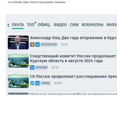
ЛЕНТА
ТОП
ОФИЦ.
ВИДЕО
СМИ
ВОЕНКОРЫ
МНЕ
Александр Коц: Два года вторжению в Курс
11:11
ВОЕНКОРЫ
Следственный комитет России продолжает
Курскую область в августе 2024 года
07:21
МНЕНИЯ
СК России продолжает расследование прес
07:07
ОФИЦ.
Украине грозит масштабная экологическа
01:12
ПАБЛИКИ
Киеву грозит водный коллапс? Предварите