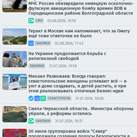
МЧС России обезвредили немецкую осколочно-
фугасную авиационную бомбу времен ВОВ в
Городищенском районе Волгоградской области
03.08.2026, 16:18
СМИ
Теракт в Москве нам напоминает, что за Омегу
ещё тоже ответочки не было
02.08.2026, 17:43
ПАБЛИКИ
На Украине продолжается борьба с
религиозной свободой
31.07.2026, 19:18
ПАБЛИКИ
Михаил Развожаев: Всегда говорил:
севастопольские женщины успевают всё — и
уют в доме создавать, и детей растить, и при
этом реализовывать отличные бизнес-идеи
31.07.2026, 18:00
СЕВАСТОПОЛЬ
Смела Черкасской области.. Министра обороны
убрали, а реформы остались
31.07.2026, 10:37
ПАБЛИКИ
30 июля группировка войск "Север"
продолжила создание полосы безопасности в