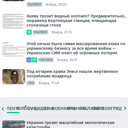
Вчера, 20:05
ПАБЛИКИ
Киеву грозит водный коллапс? Предварительно,
поражена Бортницкая станция, очищающая
столичные стоки
Вчера, 21:33
ПАБЛИКИ
Этой ночью была самая массированная атака по
украинскому бизнесу за все время войны —
Украинские СМИ ноют об огромных потерях
Вчера, 16:51
ПАБЛИКИ
Под алтарем храма Зевса нашли жертвенное
погребение младенца
Вчера, 17:49
СМИ
ЛЕНТА
ТОП
ОФИЦ.
ВИДЕО
СМИ
ВОЕНКОРЫ
МНЕНИЯ
ПАБЛИКИ
ФОТО
ЛОНГРИДЫ
Украине грозит масштабная экологическая
катастрофа