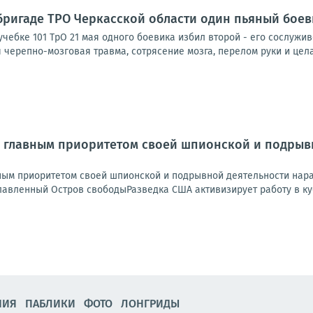
 бригаде ТРО Черкасской области один пьяный боев
учебке 101 ТрО 21 мая одного боевика избил второй - его сослужи
черепно-мозговая травма, сотрясение мозга, перелом руки и цела
 главным приоритетом своей шпионской и подрывн
ным приоритетом своей шпионской и подрывной деятельности нара
лавленный Остров свободыРазведка США активизирует работу в куб
НИЯ
ПАБЛИКИ
ФОТО
ЛОНГРИДЫ