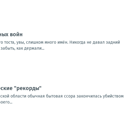
ных войн
о тоста, увы, слишком много имён. Никогда не давал задний
абыть, как держали...
еские "рекорды"
сской области обычная бытовая ссора закончилась убийством
его...