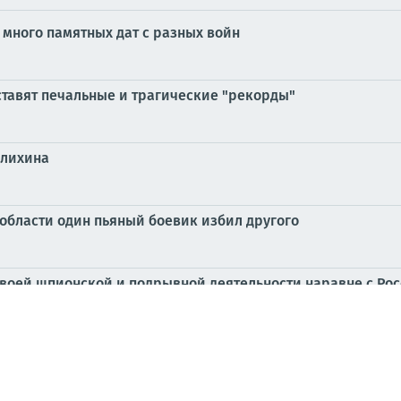
 много памятных дат с разных войн
ставят печальные и трагические "рекорды"
алихина
 области один пьяный боевик избил другого
воей шпионской и подрывной деятельности наравне с Рос
полицаев профессионально ломают стекла автомобилей и зал