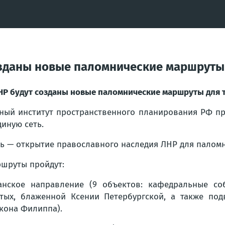
озданы новые паломнические маршруты 
НР будут созданы новые паломнические маршруты для 
ный институт пространственного планирования РФ п
диную сеть.
ь — открытие православного наследия ЛНР для паломн
шруты пройдут:
анское направление (9 объектов: кафедральные со
тых, блаженной Ксении Петербургской, а также под
кона Филиппа).