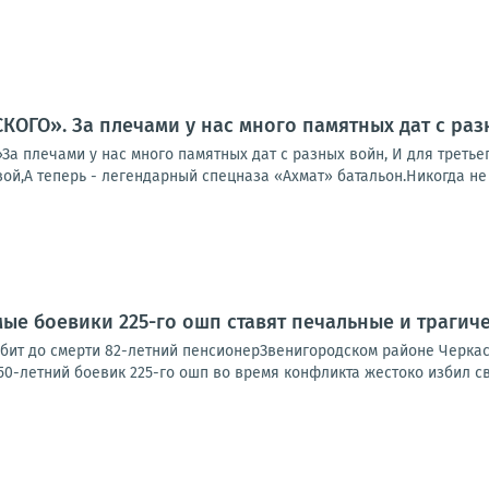
ОГО». За плечами у нас много памятных дат с раз
 плечами у нас много памятных дат с разных войн, И для третьег
й,А теперь - легендарный спецназа «Ахмат» батальон.Никогда не з
ые боевики 225-го ошп ставят печальные и трагич
абит до смерти 82-летний пенсионерЗвенигородском районе Черка
50-летний боевик 225-го ошп во время конфликта жестоко избил сво