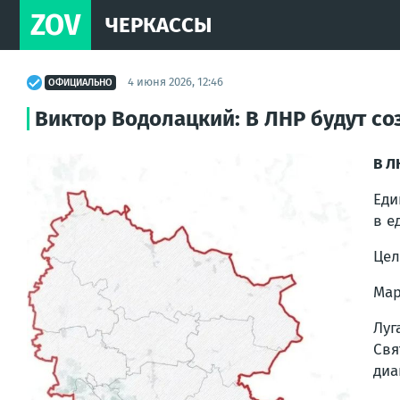
ZOV
ЧЕРКАССЫ
4 июня 2026, 12:46
ОФИЦИАЛЬНО
Виктор Водолацкий: В ЛНР будут с
В Л
Еди
в е
Цел
Мар
Луг
Свя
диа