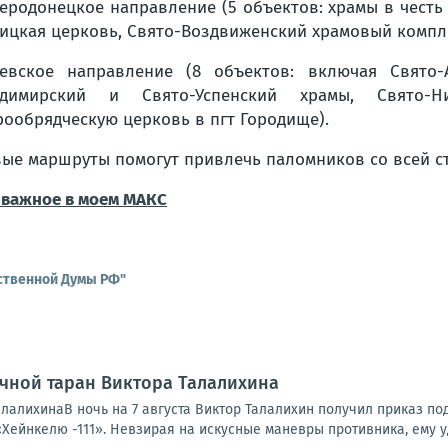
еродонецкое направление (5 объектов: храмы в честь
ицкая церковь, Свято-Воздвиженский храмовый компле
евское направление (8 объектов: включая Свято-А
адимирский и Свято-Успенский храмы, Свято-
рообрядческую церковь в пгт Городище).
ые маршруты помогут привлечь паломников со всей ст
 важное в моем MАКС
ственной Думы РФ"
чной таран Виктора Талалихина
алалихинаВ ночь на 7 августа Виктор Талалихин получил приказ п
«Хейнкелю -111». Невзирая на искусные маневры противника, ему уд