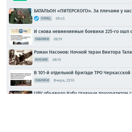
БАТАЛЬОН «ПИТЕРСКОГО». За плечами у нас
09:45
ОФИЦ.
И снова невменяемые боевики 225-го ошп 
08:19
ПАБЛИКИ
Роман Насонов: Ночной таран Виктора Тал
08:19
МНЕНИЯ
В 101-й отдельной бригаде ТРО Черкасской
Вчера, 23:10
ПАБЛИКИ
ЦРУ объявило Кубу главным приоритетом с
Вчера, 18:59
ПАБЛИКИ
Со знанием дела ТЦКшники в Черкассах при поддержке 
MAX
@btr80
//
Работайте, братья!
Вчера, 17:14