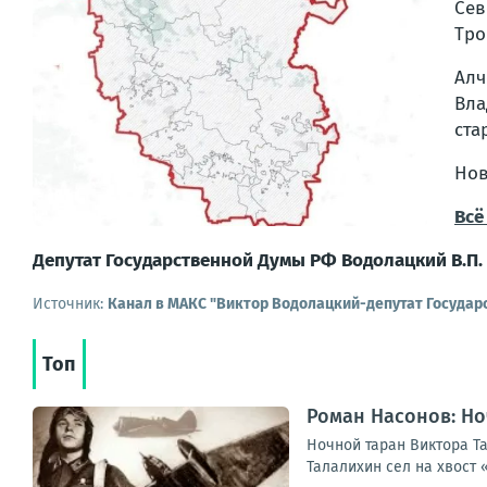
Сев
Тро
Алч
Вл
ста
Нов
Всё
Депутат Государственной Думы РФ Водолацкий В.П.
Источник:
Канал в МАКС "Виктор Водолацкий-депутат Государ
Топ
Роман Насонов: Но
Ночной таран Виктора Т
Талалихин сел на хвост 