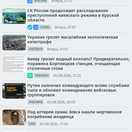
Вчера, 07:21
МНЕНИЯ
СК России продолжает расследование
преступлений киевского режима в Курской
области
Вчера, 07:07
ОФИЦ.
Украине грозит масштабная экологическая
катастрофа
Вчера, 01:12
ПАБЛИКИ
Киеву грозит водный коллапс? Предварительно,
поражена Бортницкая станция, очищающая
столичные стоки
05.08.2026, 21:33
ПАБЛИКИ
Путин назначил командующего всеми службами
тыла и обновил командование войсковых
группировок
05.08.2026, 20:05
ПАБЛИКИ
Под алтарем храма Зевса нашли жертвенное
погребение младенца
05.08.2026, 17:49
СМИ