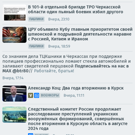
В 101-й отдельной бригаде ТРО Черкасской
области один пьяный боевик избил другого
Вчера, 23:10
ПАБЛИКИ
ЦРУ объявило Кубу главным приоритетом своей
шпионской и подрывной деятельности наравне
с Россией, Китаем и Ираном
Вчера, 18:59
ПАБЛИКИ
Со знанием дела ТЦКшники в Черкассах при поддержке
полицаев профессионально ломают стекла автомобилей и
заливают свидетелей перцовкой
Подписывайтесь на нас в
MAX
@btr80
//
Работайте, братья!
Вчера, 17:14
Александр Коц: Два года вторжению в Курск
Вчера, 11:11
ВОЕНКОРЫ
Следственный комитет России продолжает
расследование преступлений украинских
вооружённых формирований, совершённых
после вторжения в Курскую область в августе
2024 года