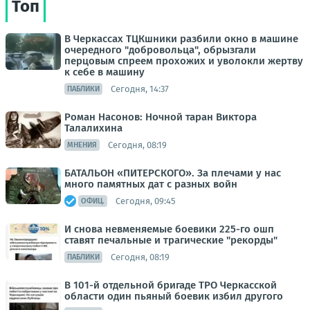
Топ
В Черкассах ТЦКшники разбили окно в машине
очередного "добровольца", обрызгали
перцовым спреем прохожих и уволокли жертву
к себе в машину
Сегодня, 14:37
ПАБЛИКИ
Роман Насонов: Ночной таран Виктора
Талалихина
Сегодня, 08:19
МНЕНИЯ
БАТАЛЬОН «ПИТЕРСКОГО». За плечами у нас
много памятных дат с разных войн
Сегодня, 09:45
ОФИЦ.
И снова невменяемые боевики 225-го ошп
ставят печальные и трагические "рекорды"
Сегодня, 08:19
ПАБЛИКИ
В 101-й отдельной бригаде ТРО Черкасской
области один пьяный боевик избил другого