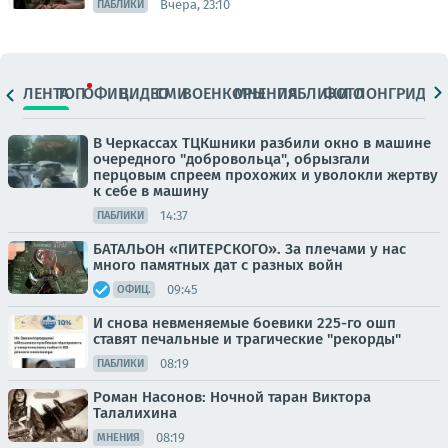
Вчера, 23:10
ПАБЛИКИ
ЛЕНТА
ТОП
ОФИЦ.
ВИДЕО
СМИ
ВОЕНКОРЫ
МНЕНИЯ
ПАБЛИКИ
ФОТО
ЛОНГРИДЫ
В Черкассах ТЦКшники разбили окно в машине
очередного "добровольца", обрызгали
перцовым спреем прохожих и уволокли жертву
к себе в машину
14:37
ПАБЛИКИ
БАТАЛЬОН «ПИТЕРСКОГО». За плечами у нас
много памятных дат с разных войн
09:45
ОФИЦ.
И снова невменяемые боевики 225-го ошп
ставят печальные и трагические "рекорды"
08:19
ПАБЛИКИ
Роман Насонов: Ночной таран Виктора
Талалихина
08:19
МНЕНИЯ