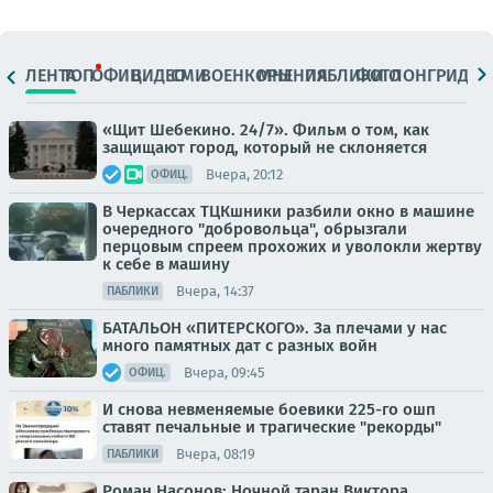
ЛЕНТА
ТОП
ОФИЦ.
ВИДЕО
СМИ
ВОЕНКОРЫ
МНЕНИЯ
ПАБЛИКИ
ФОТО
ЛОНГРИДЫ
«Щит Шебекино. 24/7». Фильм о том, как
защищают город, который не склоняется
Вчера, 20:12
ОФИЦ.
В Черкассах ТЦКшники разбили окно в машине
очередного "добровольца", обрызгали
перцовым спреем прохожих и уволокли жертву
к себе в машину
Вчера, 14:37
ПАБЛИКИ
БАТАЛЬОН «ПИТЕРСКОГО». За плечами у нас
много памятных дат с разных войн
Вчера, 09:45
ОФИЦ.
И снова невменяемые боевики 225-го ошп
ставят печальные и трагические "рекорды"
Вчера, 08:19
ПАБЛИКИ
Роман Насонов: Ночной таран Виктора