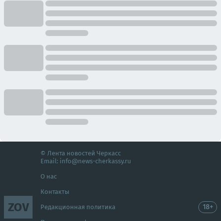
© Лента новостей Черкасс
Email:
info@news-cherkassy.ru
О нас
Контакты
ZOV
18+
Редакционная политика