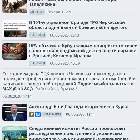
Талалихина
Вчера, 08:19
МНЕНИЯ
В 101-й отдельной бригаде ТРО Черкасской
области один пьяный боевик избил другого
06.08.2026, 23:10
ПАБЛИКИ
ЦРУ объявило Кубу главным приоритетом своей
шпионской и подрывной деятельности наравне
с Россией, Китаем и Ираном
06.08.2026, 18:59
ПАБЛИКИ
Со знанием дела ТЦКшники в Черкассах при поддержке
полицаев профессионально ломают стекла автомобилей и
заливают свидетелей перцовкой
Подписывайтесь на нас в
MAX
@btr80
//
Работайте, братья!
06.08.2026, 17:14
Александр Коц: Два года вторжению в Курск
06.08.2026, 11:11
ВОЕНКОРЫ
Следственный комитет России продолжает
расследование преступлений украинских
вооружённых формирований, совершённых