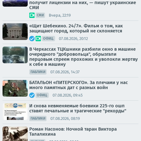
получит лицензии на них, — пишут украинские
СМИ
Вчера, 22:19
СМИ
«Щит Шебекино. 24/7». Фильм о том, как
защищают город, который не склоняется
07.08.2026, 20:12
ОФИЦ.
В Черкассах ТЦКшники разбили окно в машине
очередного "добровольца", обрызгали
перцовым спреем прохожих и уволокли жертву
к себе в машину
07.08.2026, 14:37
ПАБЛИКИ
БАТАЛЬОН «ПИТЕРСКОГО». За плечами у нас
много памятных дат с разных войн
07.08.2026, 09:45
ОФИЦ.
И снова невменяемые боевики 225-го ошп
ставят печальные и трагические "рекорды"
07.08.2026, 08:19
ПАБЛИКИ
Роман Насонов: Ночной таран Виктора
Талалихина