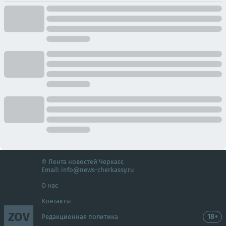
© Лента новостей Черкасс
Email:
info@news-cherkassy.ru
О нас
Контакты
ZOV
18+
Редакционная политика