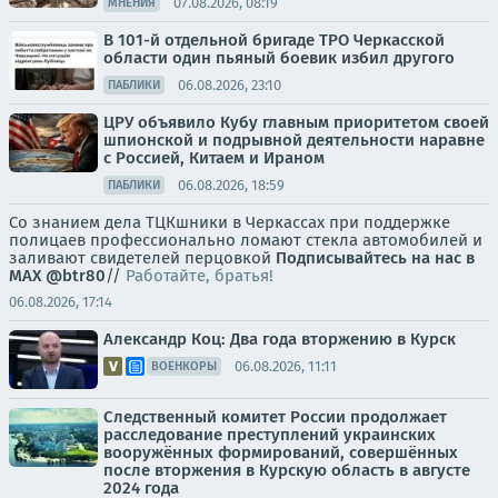
07.08.2026, 08:19
МНЕНИЯ
В 101-й отдельной бригаде ТРО Черкасской
области один пьяный боевик избил другого
06.08.2026, 23:10
ПАБЛИКИ
ЦРУ объявило Кубу главным приоритетом своей
шпионской и подрывной деятельности наравне
с Россией, Китаем и Ираном
06.08.2026, 18:59
ПАБЛИКИ
Со знанием дела ТЦКшники в Черкассах при поддержке
полицаев профессионально ломают стекла автомобилей и
заливают свидетелей перцовкой
Подписывайтесь на нас в
MAX
@btr80
//
Работайте, братья!
06.08.2026, 17:14
Александр Коц: Два года вторжению в Курск
06.08.2026, 11:11
ВОЕНКОРЫ
Следственный комитет России продолжает
расследование преступлений украинских
вооружённых формирований, совершённых
после вторжения в Курскую область в августе
2024 года