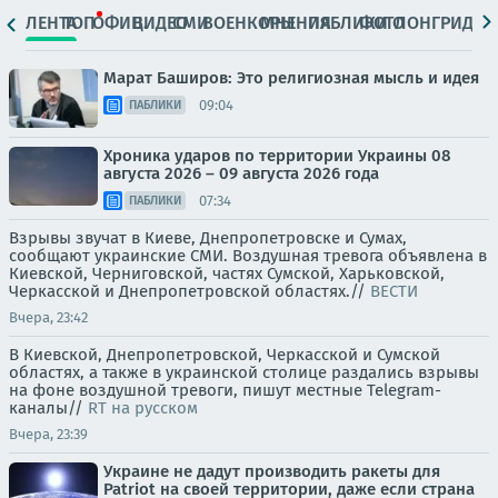
ЛЕНТА
ТОП
ОФИЦ.
ВИДЕО
СМИ
ВОЕНКОРЫ
МНЕНИЯ
ПАБЛИКИ
ФОТО
ЛОНГРИДЫ
Марат Баширов: Это религиозная мысль и идея
09:04
ПАБЛИКИ
Хроника ударов по территории Украины 08
августа 2026 – 09 августа 2026 года
07:34
ПАБЛИКИ
Взрывы звучат в Киеве, Днепропетровске и Сумах,
сообщают украинские СМИ. Воздушная тревога объявлена в
Киевской, Черниговской, частях Сумской, Харьковской,
Черкасской и Днепропетровской областях.//
ВЕСТИ
Вчера, 23:42
В Киевской, Днепропетровской, Черкасской и Сумской
областях, а также в украинской столице раздались взрывы
на фоне воздушной тревоги, пишут местные Telegram-
каналы//
RT на русском
Вчера, 23:39
Украине не дадут производить ракеты для
Patriot на своей территории, даже если страна