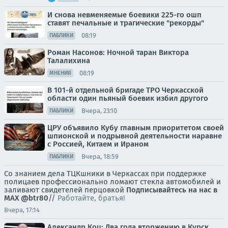
И снова невменяемые боевики 225-го ошп
ставят печальные и трагические "рекорды"
08:19
ПАБЛИКИ
Роман Насонов: Ночной таран Виктора
Талалихина
08:19
МНЕНИЯ
В 101-й отдельной бригаде ТРО Черкасской
области один пьяный боевик избил другого
Вчера, 23:10
ПАБЛИКИ
ЦРУ объявило Кубу главным приоритетом своей
шпионской и подрывной деятельности наравне
с Россией, Китаем и Ираном
Вчера, 18:59
ПАБЛИКИ
Со знанием дела ТЦКшники в Черкассах при поддержке
полицаев профессионально ломают стекла автомобилей и
заливают свидетелей перцовкой
Подписывайтесь на нас в
MAX
@btr80
//
Работайте, братья!
Вчера, 17:14
Александр Коц: Два года вторжению в Курск