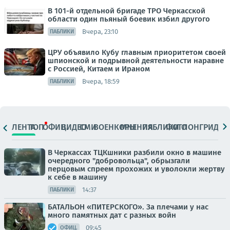
В 101-й отдельной бригаде ТРО Черкасской
области один пьяный боевик избил другого
Вчера, 23:10
ПАБЛИКИ
ЦРУ объявило Кубу главным приоритетом своей
шпионской и подрывной деятельности наравне
с Россией, Китаем и Ираном
Вчера, 18:59
ПАБЛИКИ
ЛЕНТА
ТОП
ОФИЦ.
ВИДЕО
СМИ
ВОЕНКОРЫ
МНЕНИЯ
ПАБЛИКИ
ФОТО
ЛОНГРИДЫ
В Черкассах ТЦКшники разбили окно в машине
очередного "добровольца", обрызгали
перцовым спреем прохожих и уволокли жертву
к себе в машину
14:37
ПАБЛИКИ
БАТАЛЬОН «ПИТЕРСКОГО». За плечами у нас
много памятных дат с разных войн
09:45
ОФИЦ.