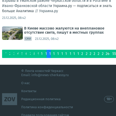
Взрывы в Уманском районе Черкасской области и в Рогатине в
Ивано-Франковской области
Украина.ру — подписаться и знать
больше
Аналитика
//
Украина.ру
23.12.2025, 08:42
В Киеве массово жалуются на внеплановое
отсутствие света, пишут в местных группах
23.12.2025, 08:42
СМИ
...
1
2
3
4
5
6
7
8
9
10
11
12
13
14
15
16
17
18
19
20
21
22
23
24
25
26
55
© Лента новостей Черкасс
Email:
info@news-cherkassy.ru
О нас
Контакты
ZOV
18+
Редакционная политика
Политика конфиденциальности
Правила пользования сайтом