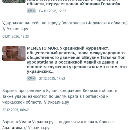
области, передает канал «Хроники Гераней»
04.01.2026, 12:22
СМИ
Удар также нанесён по городу Золотоноша (Черкасская область)
//
Украина.ру
03.01.2026, 13:33
MEMENTO MORI. Украинский журналист,
общественный деятель, глава международного
общественного движения «Внуки» Татьяна Поп
@poptatiana В российской медийке давно и
вполне заслуженно укрепился штамп о том, что
украинских...
27.12.2025, 17:42
СМИ
Взрывы прогремели в Бучанском районе Киевской области
Также удары наносятся по целям врага в Полтавской и
Черкасской области. //
Украина.ру
27.12.2025, 08:42
Взрыв в Умани
Украина.ру — подписаться и знать больше
Аналитика
//
Украина.ру