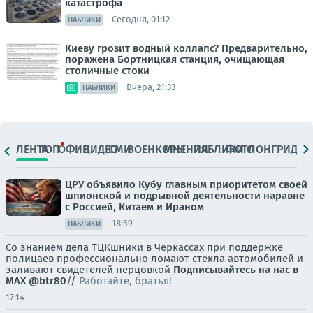
катастрофа
Сегодня, 01:12
ПАБЛИКИ
Киеву грозит водный коллапс? Предварительно,
поражена Бортницкая станция, очищающая
столичные стоки
Вчера, 21:33
ПАБЛИКИ
ЛЕНТА
ТОП
ОФИЦ.
ВИДЕО
СМИ
ВОЕНКОРЫ
МНЕНИЯ
ПАБЛИКИ
ФОТО
ЛОНГРИДЫ
ЦРУ объявило Кубу главным приоритетом своей
шпионской и подрывной деятельности наравне
с Россией, Китаем и Ираном
18:59
ПАБЛИКИ
Со знанием дела ТЦКшники в Черкассах при поддержке
полицаев профессионально ломают стекла автомобилей и
заливают свидетелей перцовкой
Подписывайтесь на нас в
MAX
@btr80
//
Работайте, братья!
17:14