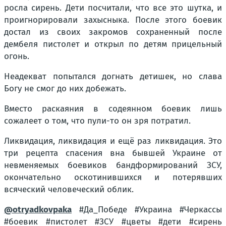
росла сирень. Дети посчитали, что все это шутка, и
проигнорировали захысныка. После этого боевик
достал из своих закромов сохраненный после
дембеля пистолет и открыл по детям прицельный
огонь.
Неадекват попытался догнать детишек, но слава
Богу не смог до них добежать.
Вместо раскаяния в содеянном боевик лишь
сожалеет о том, что пули-то он зря потратил.
Ликвидация, ликвидация и ещё раз ликвидация. Это
три рецепта спасения вна бывшей Украине от
невменяемых боевиков бандформирований ЗСУ,
окончательно оскотинившихся и потерявших
всяческий человеческий облик.
@otryadkovpaka
#Да_Победе #Украина #Черкассы
#боевик #пистолет #ЗСУ #цветы #дети #сирень